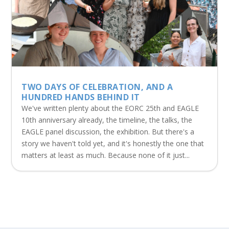
TWO DAYS OF CELEBRATION, AND A
HUNDRED HANDS BEHIND IT
We've written plenty about the EORC 25th and EAGLE
10th anniversary already, the timeline, the talks, the
EAGLE panel discussion, the exhibition. But there's a
story we haven't told yet, and it's honestly the one that
matters at least as much. Because none of it just...