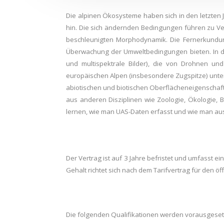
Die alpinen Ökosysteme haben sich in den letzten
hin. Die sich ändernden Bedingungen führen zu V
beschleunigten Morphodynamik. Die Fernerkundung
Überwachung der Umweltbedingungen bieten. In di
und multispektrale Bilder), die von Drohnen u
europäischen Alpen (insbesondere Zugspitze) unters
abiotischen und biotischen Oberflächeneigenschaft
aus anderen Disziplinen wie Zoologie, Ökologie, 
lernen, wie man UAS-Daten erfasst und wie man a
Der Vertrag ist auf 3 Jahre befristet und umfasst 
Gehalt richtet sich nach dem Tarifvertrag für den öf
Die folgenden Qualifikationen werden vorausgeset