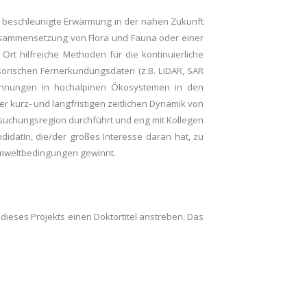
e beschleunigte Erwärmung in der nahen Zukunft
usammensetzung von Flora und Fauna oder einer
t hilfreiche Methoden für die kontinuierliche
orischen Fernerkundungsdaten (z.B. LiDAR, SAR
eichnungen in hochalpinen Ökosystemen in den
r kurz- und langfristigen zeitlichen Dynamik von
rsuchungsregion durchführt und eng mit Kollegen
idatIn, die/der großes Interesse daran hat, zu
Umweltbedingungen gewinnt.
dieses Projekts einen Doktortitel anstreben. Das