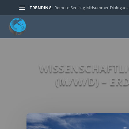
TRENDING:
Remote Sensing Midsummer Dialogue a
WISSENSCHAFTLI
(M/W/D) – E