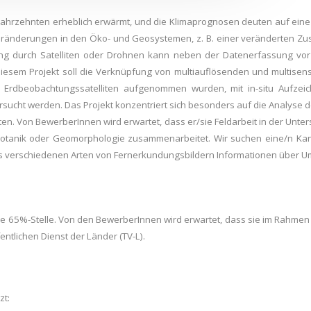
 Jahrzehnten erheblich erwärmt, und die Klimaprognosen deuten auf ein
eränderungen in den Öko- und Geosystemen, z. B. einer veränderten Z
 durch Satelliten oder Drohnen kann neben der Datenerfassung vor Or
esem Projekt soll die Verknüpfung von multiauflösenden und multisens
nd Erdbeobachtungssatelliten aufgenommen wurden, mit in-situ Aufz
ucht werden. Das Projekt konzentriert sich besonders auf die Analyse de
en. Von BewerberInnen wird erwartet, dass er/sie Feldarbeit in der Unte
Botanik oder Geomorphologie zusammenarbeitet. Wir suchen eine/n Kand
us verschiedenen Arten von Fernerkundungsbildern Informationen über 
eine 65%-Stelle. Von den BewerberInnen wird erwartet, dass sie im Rahmen 
fentlichen Dienst der Länder (TV-L).
zt: