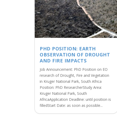
PHD POSITION: EARTH
OBSERVATION OF DROUGHT
AND FIRE IMPACTS
Job Announcement: PhD Position on EO
research of Drought, Fire and Vegetation
in Kruger National Park, South Africa
Position: PhD ResearcherStudy Area:
Kruger National Park, South
AfricaApplication Deadline: until position is
filledStart Date: as soon as possible...