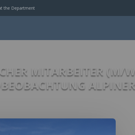
t the Department
CHER MITARBEITER (M/
RDBEOBACHTUNG ALPINE