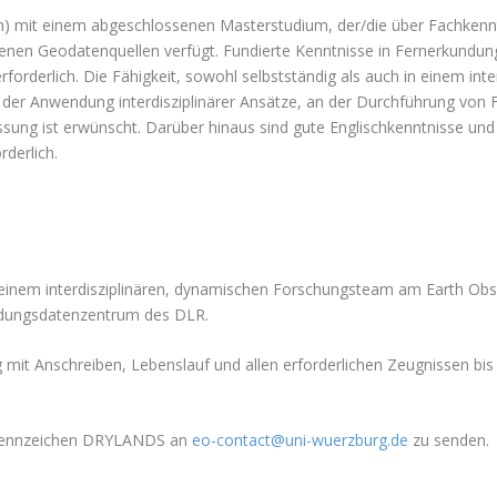
in) mit einem abgeschlossenen Masterstudium, der/die über Fachkenn
nen Geodatenquellen verfügt. Fundierte Kenntnisse in Fernerkundu
forderlich. Die Fähigkeit, sowohl selbstständig als auch in einem int
n der Anwendung interdisziplinärer Ansätze, an der Durchführung von 
ung ist erwünscht. Darüber hinaus sind gute Englischkenntnisse und 
rderlich.
einem interdisziplinären, dynamischen Forschungsteam am Earth Obs
dungsdatenzentrum des DLR.
t Anschreiben, Lebenslauf und allen erforderlichen Zeugnissen bis 
kennzeichen DRYLANDS an
eo-contact@uni-wuerzburg.de
zu senden.