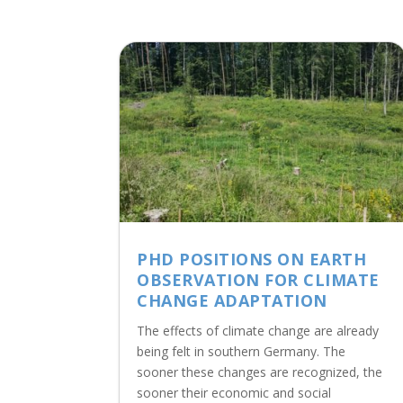
PHD POSITIONS ON EARTH
OBSERVATION FOR CLIMATE
CHANGE ADAPTATION
The effects of climate change are already
being felt in southern Germany. The
sooner these changes are recognized, the
sooner their economic and social