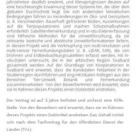
Jahrzehnten deutlich erwärmt, und Klimaprognosen deuten auf
eine beschleunigte Erwärmung dieser Systeme hin, die über dem
globalen Durchschnitt liegt. Die sich ändernden klimatischen
Bedingungen führen zu Veränderungen im Öko- und Geosystem
(z. B. Verschwinden dauerhaft gefrorener Böden, Auswirkungen
auf die Tierpopulationen) und machen Schutzmaßnahmen
erforderlich. Satellitenfernerkundung und In-situ-Datenerfassung
sind hilfreiche Methoden für die Umweltforschung, da sie
relevante biotische und abiotische Umweltinformationen liefern.
In diesem Projekt wird die Verknüpfung von multi-resolution und
multi-sensor Fernerkundungsdaten (z. B. LiDAR, SAR), die von
Drohnen und Erdbeobachtungssatelliten erfasst werden, mit In-
situ-Daten untersucht, die in der arktischen Region Svalbard
gesammelt werden. Auf der Grundlage von Kooperationen in
Svalbard wird erwartet, dass die Kandidaten Feldarbeit in der
Studienregion durchführen und eng mit lokalen Kollegen aus den
Bereichen Tier-Umwelt, Botanik und Fernerkundung
zusammenarbeiten. Von den BewerberInnen wird erwartet, dass
sie im Rahmen dieses Projekts einen Doktortitel anstreben.
Der Vertrag ist auf 3 Jahre befristet und umfasst eine 65%-
Stelle. Von den Bewerbern wird erwartet, dass sie im Rahmen
dieses Projekts einen Doktortitel anstreben. Das Gehalt richtet
sich nach dem Tarifvertrag für den öffentlichen Dienst der
Länder (TV-L).