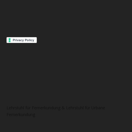
Lehrstuhl für Fernerkundung & Lehrstuhl für Urbane
Fernerkundung