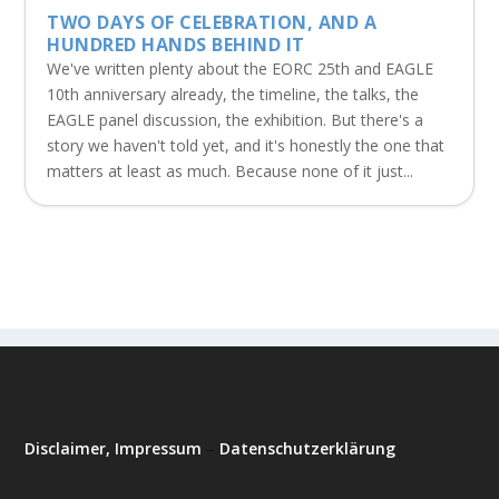
TWO DAYS OF CELEBRATION, AND A
HUNDRED HANDS BEHIND IT
We've written plenty about the EORC 25th and EAGLE
10th anniversary already, the timeline, the talks, the
EAGLE panel discussion, the exhibition. But there's a
story we haven't told yet, and it's honestly the one that
matters at least as much. Because none of it just...
Disclaimer, Impressum
–
Datenschutzerklärung