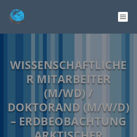
WISSENSCHAFTLICHE
R MITARBEITER
(M/WD) /
DOKTORAND (M/W/D)
– ERDBEOBACHTUNG
ARKTISCHER